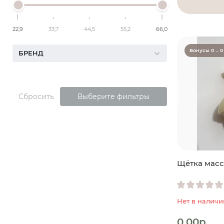
22,9
33,7
44,5
55,2
66,0
Бонусы 0 ... 0
БРЕНД
Сбросить
Выберите фильтры
Щётка масс
Нет в наличи
0.00р.