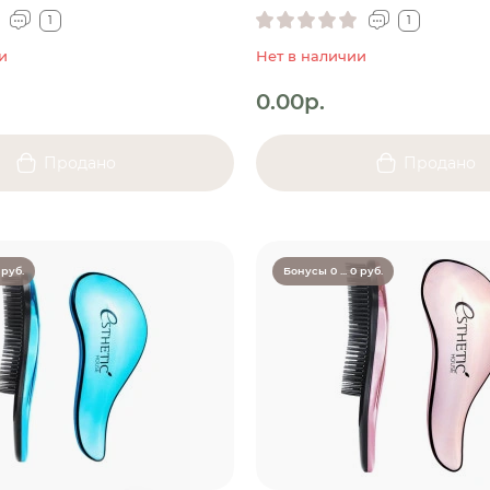
1
1
и
Нет в наличии
0.00р.
Продано
Продано
 руб.
Бонусы 0 ... 0 руб.