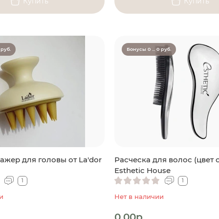
Купить
Купить
 руб.
Бонусы 0 ... 0 руб.
ажер для головы от La'dor
Расческа для волос (цвет 
Esthetic House
1
1
и
Нет в наличии
0.00р.