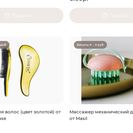
Продано
Продано
 руб.
Бонусы 0 ... 0 руб.
я волос (цвет золотой) от
Массажер механический д
use
от Masil