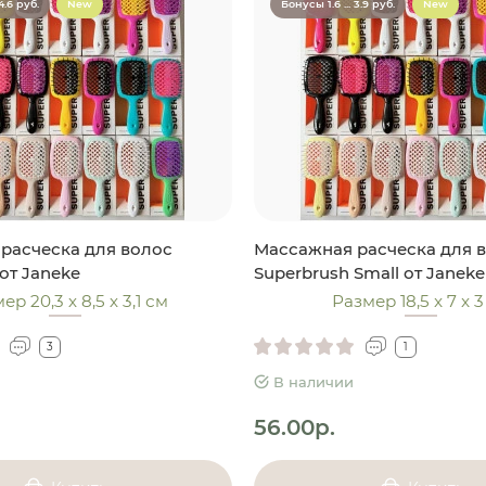
4.6 руб.
New
Бонусы 1.6 ... 3.9 руб.
New
расческа для волос
Массажная расческа для 
от Janeke
Superbrush Small от Janeke
ер 20,3 х 8,5 х 3,1 см
Размер 18,5 x 7 x 
3
1
В наличии
56.00р.