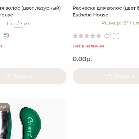
я волос (цвет лазурный)
Расческа для волос (цвет 
 House
Esthetic House
Размер: 18*7 с
1 шт / 7 мл
1
и
Нет в наличии
0.00р.
Продано
Продано
 руб.