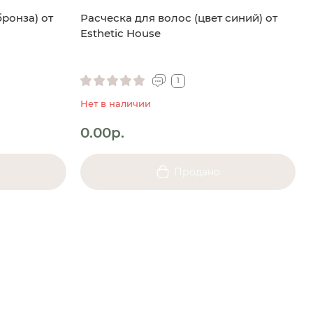
бронза) от
Расческа для волос (цвет синий) от
Esthetic House
м
1
Нет в наличии
0.00р.
Продано