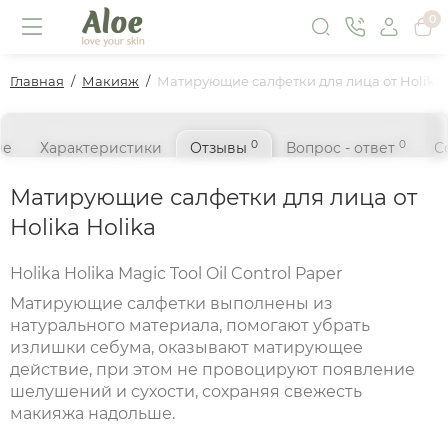
0
Главная
Макияж
Матирующие салфетки для лица от Holika 
0
0
ие
Характеристики
Отзывы
Вопрос - ответ
С
Матирующие салфетки для лица от
Holika Holika
Holika Holika Magic Tool Oil Control Paper
Матирующие салфетки выполнены из
натурального материала, помогают убрать
излишки себума, оказывают матирующее
действие, при этом не провоцируют появление
шелушений и сухости, сохраняя свежесть
макияжа надольше.