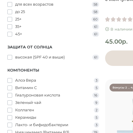
для всех возрастов
58
до 25
58
25+
60
35+
61
В наличии
45+
61
45.00р.
ЗАЩИТА ОТ СОЛНЦА
высокая (SPF 40 и выше)
61
КОМПОНЕНТЫ
Алоэ Вера
3
Витамин С
5
Бонусы 2 ... 4
Гиалуроновая кислота
16
Зеленый чай
9
Коллаген
2
Керамиды
5
Лакто- и бифидобактерии
3
Ниацинамид (Витамин В3)
29