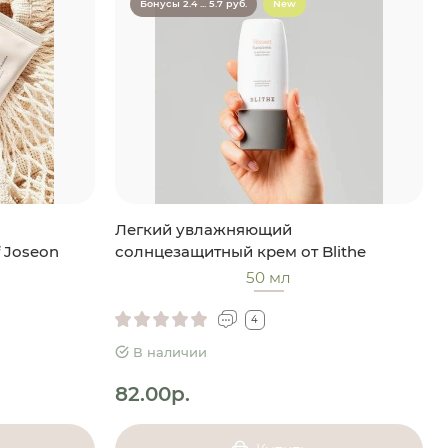
Бонусы 2.4 ... 5.7 руб.
New
Легкий увлажняющий
 Joseon
солнцезащитный крем от Blithe
50 мл
4
В наличии
82.00р.