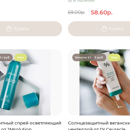
В наличии
58.60р.
69.00р.
Купить
Купить
3.1 руб.
New
Бонусы 2.1 ... 5 руб.
New
итный спрей осветляющий
Солнцезащитный вегански
от JMsolution
центеллой от Dr.Ceuracle