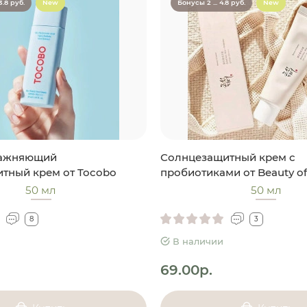
3.8 руб.
New
Бонусы 2 ... 4.8 руб.
New
лажняющий
Солнцезащитный крем с
тный крем от Tocobo
пробиотиками от Beauty of
50 мл
50 мл
8
3
В наличии
69.00р.