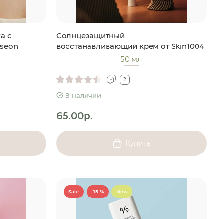
а с
Солнцезащитный
oseon
восстанавливающий крем от Skin1004
50 мл
2
В наличии
65.00р.
Купить
Sale
-15 %
New