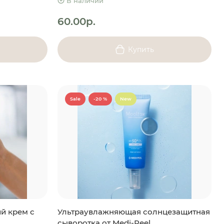
В наличии
60.00р.
Купить
Sale
-20 %
New
й крем с
Ультраувлажняющая солнцезащитная
сыворотка от Medi-Peel