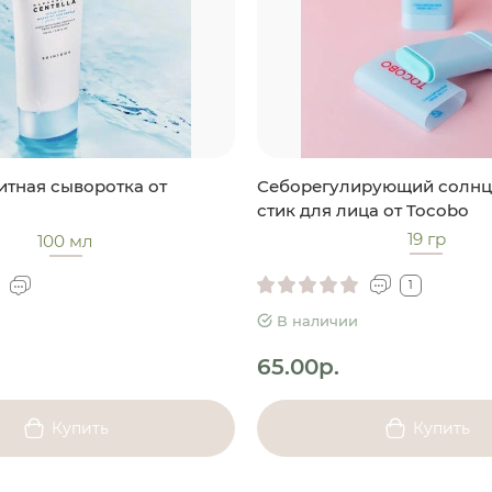
тная сыворотка от
Себорегулирующий солн
стик для лица от Tocobo
19 гр
100 мл
1
В наличии
65.00р.
Купить
Купить