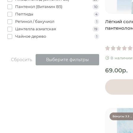
Пантенол (Витамин В5)
10
Пептиды
4
Лёгкий сол
Ретинол / бакучиол
1
пантенолом 
Центелла азиатская
19
Чайное дерево
1
В наличии
Сбросить
Выберите фильтры
69.00р.
Бонусы 3.3 ...