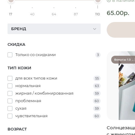
В наличии
65.00р.
17
40
64
87
110
БРЕНД
СКИДКА
Только со cкидками
3
Бонусы 1.3 ... 
ТИП КОЖИ
для всех типов кожи
55
нормальная
63
жирная / комбинированная
59
проблемная
60
сухая
59
чувствительная
60
Солнцезащ
ВОЗРАСТ
с жемчугом 