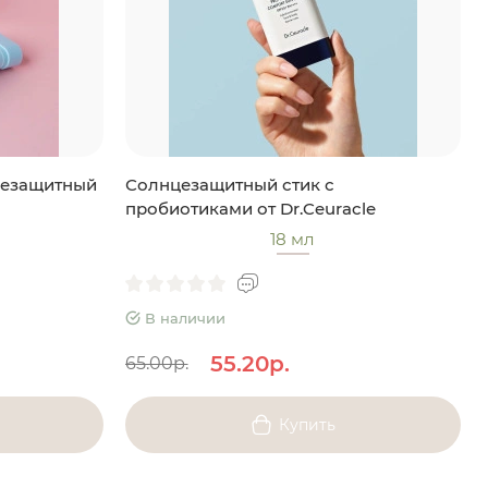
цезащитный
Солнцезащитный стик с
пробиотиками от Dr.Ceuracle
18 мл
В наличии
55.20р.
65.00р.
Купить