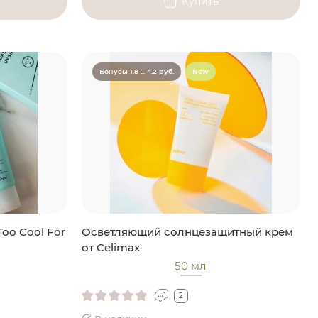
Купить
Бонусы 1.8 ... 4.2 руб.
New
oo Cool For
Осветляющий солнцезащитный крем
от Celimax
50 мл
2