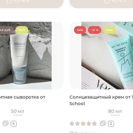
Купить
Купить
4.5 руб.
New
Sale
-15 %
New
тная сыворотка от
Солнцезащитный крем от T
School
50 мл
80 мл
4
2