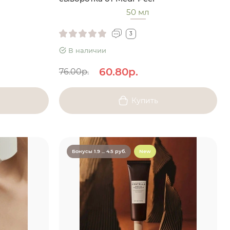
50 мл
3
В наличии
60.80р.
76.00р.
Купить
Бонусы 1.9 ... 4.5 руб.
New