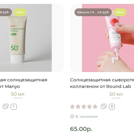
.8 руб.
New
Бонусы 1.9 ... 4.5 руб.
New
ая солнцезащитная
Солнцезащитная сыворотк
от Manyo
коллагеном от Round Lab
50 мл
50 мл
1
3
В наличии
65.00р.