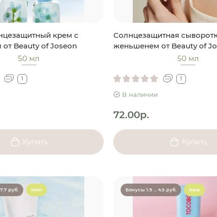
нцезащитный крем с
Солнцезащитная сыворотк
от Beauty of Joseon
женьшенем от Beauty of J
50 мл
50 мл
1
1
В наличии
72.00р.
Купить
Купить
 7.7 руб.
New
Бонусы 1.9 ... 4.5 руб.
New