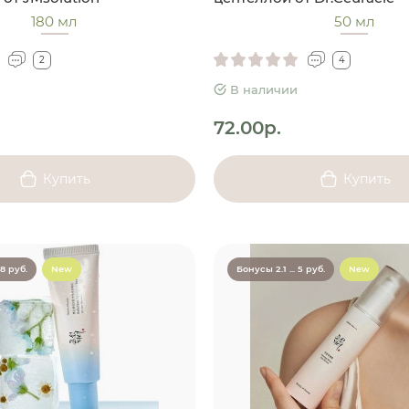
180 мл
50 мл
2
4
В наличии
72.00р.
Купить
Купить
.8 руб.
New
Бонусы 2.1 ... 5 руб.
New