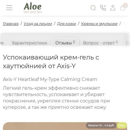
0
Главная
Уход за лицом
Для кожи
Кремы и эмульсии
Усп
2
0
ие
Характеристики
Отзывы
Вопрос - ответ
С
Успокаивающий крем-гель с
хауттюйнией от Axis-Y
Axis-Y Heartleaf My-Type Calming Cream
Легкий гель-крем эффективно снижает
чувствительность, успокаивает и убирает
покраснения, укрепляя стенки сосудов при
куперозе, а так же приятно освежает кожу
Бонусы 1.9 ... 4.5 руб.
New