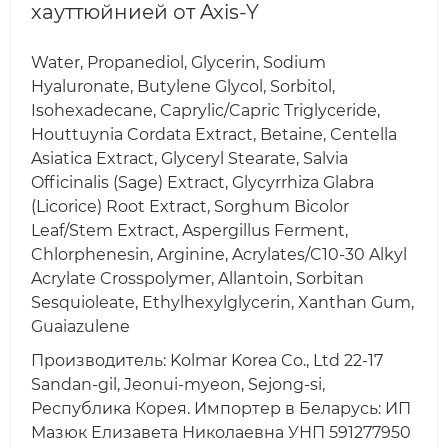
хауттюйнией от Axis-Y
Water, Propanediol, Glycerin, Sodium
Hyaluronate, Butylene Glycol, Sorbitol,
Isohexadecane, Caprylic/Capric Triglyceride,
Houttuynia Cordata Extract, Betaine, Centella
Asiatica Extract, Glyceryl Stearate, Salvia
Officinalis (Sage) Extract, Glycyrrhiza Glabra
(Licorice) Root Extract, Sorghum Bicolor
Leaf/Stem Extract, Aspergillus Ferment,
Chlorphenesin, Arginine, Acrylates/C10-30 Alkyl
Acrylate Crosspolymer, Allantoin, Sorbitan
Sesquioleate, Ethylhexylglycerin, Xanthan Gum,
Guaiazulene
Производитель: Kolmar Korea Co., Ltd 22-17
Sandan-gil, Jeonui-myeon, Sejong-si,
Республика Корея. Импортер в Беларусь: ИП
Мазюк Елизавета Николаевна УНП 591277950