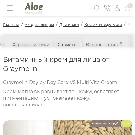
0
Главная
Уход за лицом
Для кожи
Кремы и эмульсии
Вит
1
0
ие
Характеристики
Отзывы
Вопрос - ответ
С
Витаминный крем для лица от
Graymelin
Graymelin Day by Day Care V5 Multi Vita Cream
Крем мягко выравнивает тон кожи, осветляет
пигментацию и успокаивает кожу,
восстанавливает
Бонусы 1.6 ... 3.7 руб.
New