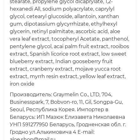
stearate, propylene glycol dicaprylate, 1,2-
hexanedi All, sodium polyacrylate, caprylyl
glycol, cetearyl glucoside, allantoin, xanthan
gum, dipotassium glycyrrhizate, ethylhexyl
glycerin, retinyl palmitate, ascorbic acid, aloe
vera leaf extract, tocopheryl Acetate, panthenol,
pentylene glycol, acai palm fruit extract, rooibos
extract, Spanish licorice root extract, low sweet
blueberry extract, Indian gooseberry fruit
extract, cranberry extract, mojave yucca root
extract, myrrh resin extract, yellow leaf extract,
iron oxide
Производитель: Graymelin Co., LTD, 704,
Businesspark, 7, Bobvon-ro, 11, Gil, Songpa-Gu,
Seoul, Республика Корея. Импортер в
Беларусь: ИП Мазюк Елизавета Николаевна
УНП 591277950 Беларусь, Гродненская обл. г.
Гродно ул.Альхимовича 4 E-mail:
aloe.shop@mail.ru