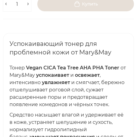
Купить
Успокаивающий тонер для
проблемной кожи от Mary&May
Тонер
Vegan CICA Tea Tree AHA PHA Toner
от
Mary&May
успокаивает
и
освежает
,
интенсивно
увлажняет
и смягчает, бережно
отшелушивает роговой слой, сужает
расширенные поры и предотвращает
появление комедонов и чёрных точек.
Средство насыщает влагой и удерживает её
в коже, устраняет шелушение и сухость,
нормализует гидролипидный
баланс,
уменьшает покраснения
и следы от