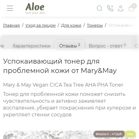
0
Главная
Уход за лицом
Для кожи
Тонеры
Успокаивающи
2
0
ие
Характеристики
Отзывы
Вопрос - ответ
С
Успокаивающий тонер для
проблемной кожи от Mary&May
Mary & May Vegan CICA Tea Tree AHA PHA Toner
Тонер для проблемной кожи поможет снизить
чувствительность и активно заживляет
воспаления, убирает покраснения при куперозе и
укрепляет стенки сосудов
Бонусы 2 ... 4.7 руб.
New